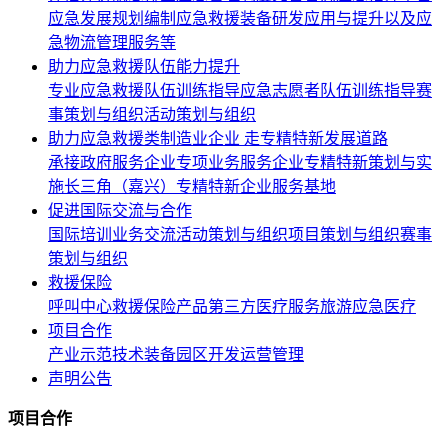
应急发展规划编制
应急救援装备研发应用与提升以及应
急物流管理服务等
助力应急救援队伍能力提升
专业应急救援队伍训练指导
应急志愿者队伍训练指导
赛
事策划与组织
活动策划与组织
助力应急救援类制造业企业 走专精特新发展道路
承接政府服务企业专项业务
服务企业专精特新策划与实
施
长三角（嘉兴）专精特新企业服务基地
促进国际交流与合作
国际培训
业务交流
活动策划与组织
项目策划与组织
赛事
策划与组织
救援保险
呼叫中心
救援保险产品
第三方医疗服务
旅游应急医疗
项目合作
产业示范
技术装备
园区开发
运营管理
声明公告
项目合作