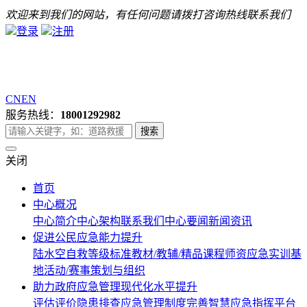
欢迎来到我们的网站，有任何问题请拨打咨询热线联系我们
登录
注册
CN
EN
服务热线：
18001292982
关闭
首页
中心概况
中心简介
中心架构
联系我们
中心要闻
新闻资讯
促进公民应急能力提升
陆水空自救等级标准
教材/教辅/精品课程
师资
应急实训基
地
活动/赛事策划与组织
助力政府应急管理现代化水平提升
评估评价
隐患排查
应急管理制度完善
智慧应急指挥平台